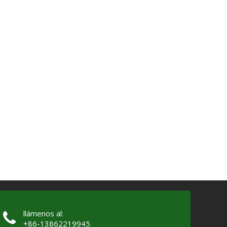
llámenos al:
+86-13862219945