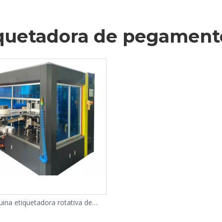
quetadora de pegament
ina etiquetadora rotativa de
gamento termofusible OPP