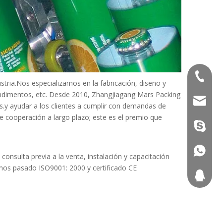
+86-51
stria.Nos especializamos en la fabricación, diseño y
condimentos, etc. Desde 2010, Zhangjiagang Mars Packing
mars@m
.y ayudar a los clientes a cumplir con demandas de
 cooperación a largo plazo; este es el premio que
eli-yao
+86-13
nsulta previa a la venta, instalación y capacitación
emos pasado ISO9001: 2000 y certificado CE
345616