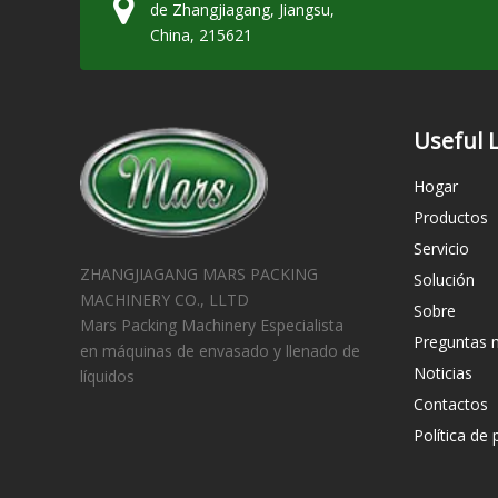
de Zhangjiagang, Jiangsu,
China, 215621
Useful 
Hogar
Productos
Servicio
ZHANGJIAGANG MARS PACKING
Solución
MACHINERY CO., LLTD
Sobre
Mars Packing Machinery Especialista
Preguntas 
en máquinas de envasado y llenado de
Noticias
líquidos
Contactos
Política de 